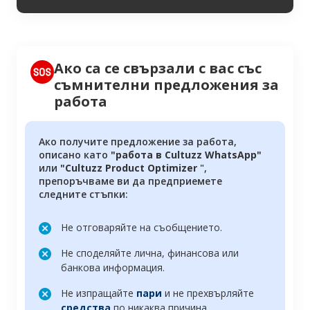
Ако са се свързали с вас със
съмнителни предложения за
работа
Ако получите предложение за работа,
описано като
"работа в Cultuzz WhatsApp"
или
"Cultuzz Product Optimizer
",
препоръчваме ви да предприемете
следните стъпки:
Не отговаряйте на съобщението.
Не споделяйте лична, финансова или
банкова информация.
Не изпращайте
пари
и не прехвърляйте
средства
по никаква причина.