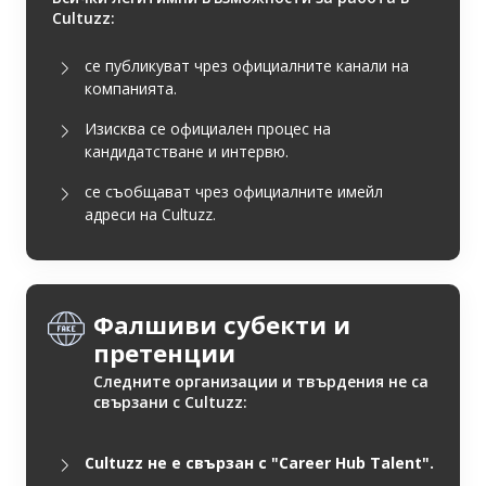
Cultuzz:
се публикуват чрез официалните канали на
компанията.
Изисква се официален процес на
кандидатстване и интервю.
се съобщават чрез официалните имейл
адреси на Cultuzz.
Фалшиви субекти и
претенции
Следните организации и твърдения не са
свързани с Cultuzz:
Cultuzz не е свързан с "Career Hub Talent".