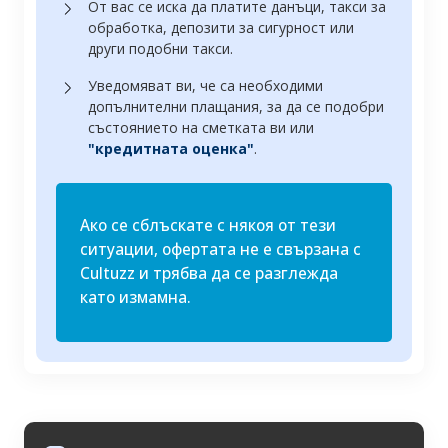
От вас се иска да платите данъци, такси за
обработка, депозити за сигурност или
други подобни такси.
Уведомяват ви, че са необходими
допълнителни плащания, за да се подобри
състоянието на сметката ви или
"кредитната оценка"
.
Ако се сблъскате с някоя от тези
ситуации, офертата не е свързана с
Cultuzz и трябва да се разглежда
като измамна.