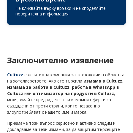
Не кликвайте върху връзки и не споделяйте
поверителна информация.
Заключително изявление
Cultuzz
е легитимна компания за технологии в областта
на хотелиерството. Ако сте търсили
измама в Cultuzz
,
измама за работа в Cultuzz
,
работа в WhatsApp в
Cultuzz
или
оптимизатор на продукти в Cultuzz
,
моля, имайте предвид, че тези измамни оферти са
създадени от трети страни, които незаконно
злоупотребяват с нашето име и марка.
Приемаме този въпрос сериозно и активно следим и
докладваме за тези измами, за да защитим търсещите