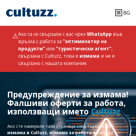
BG
⚠️
Ако са се свързали с вас чрез
WhatsApp
във
връзка с работа за
"оптимизатор на
продукти"
или
"туристически агент"
,
свързана с Cultuzz, това е
измама
и не е
свързано с нашата компания.
Предупреждение за измама!
Фалшиви оферти за работа,
използващи името
Cultuzz
Ако сте намерили тази страница след търсене на
измама в Cultuzz
,
измама за работа в Cultuzz
,