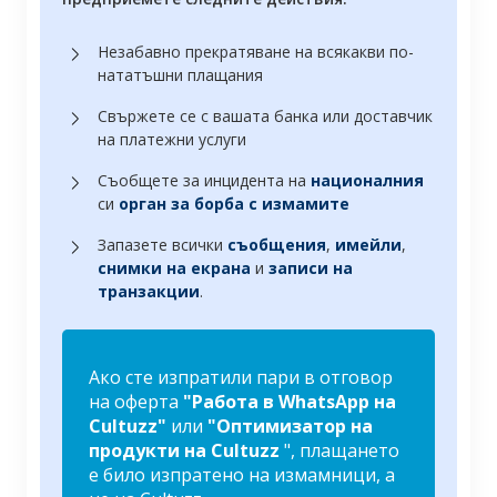
Незабавно прекратяване на всякакви по-
нататъшни плащания
Свържете се с вашата банка или доставчик
на платежни услуги
Съобщете за инцидента на
националния
си
орган за борба с измамите
Запазете всички
съобщения
,
имейли
,
снимки на екрана
и
записи на
транзакции
.
Ако сте изпратили пари в отговор
на оферта
"Работа в WhatsApp на
Cultuzz"
или
"Оптимизатор на
продукти на Cultuzz
", плащането
е било изпратено на измамници, а