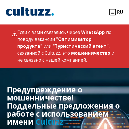
RU
⚠️
Если с вами связались через
WhatsApp
по
поводу вакансии
"Оптимизатор
продукта"
или
"Туристический агент"
,
связанной с Cultuzz, это
мошенничество
и
не связано с нашей компанией.
Предупреждение о
мошенничестве!
Поддельные предложения о
работе с использованием
имени
Cultuzz