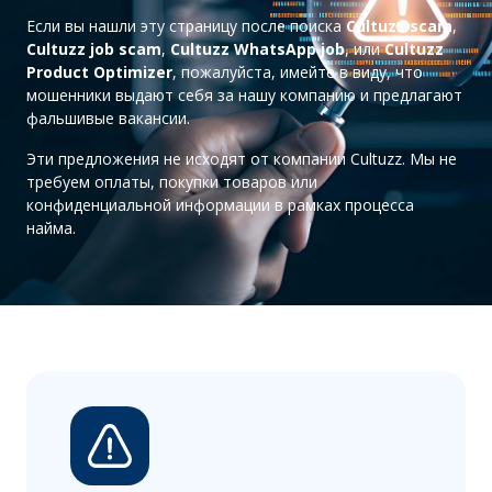
Если вы нашли эту страницу после поиска
Cultuzz scam
,
Cultuzz job scam
,
Cultuzz WhatsApp job
, или
Cultuzz
Product Optimizer
, пожалуйста, имейте в виду, что
мошенники выдают себя за нашу компанию и предлагают
фальшивые вакансии.
Эти предложения не исходят от компании Cultuzz. Мы не
требуем оплаты, покупки товаров или
конфиденциальной информации в рамках процесса
найма.