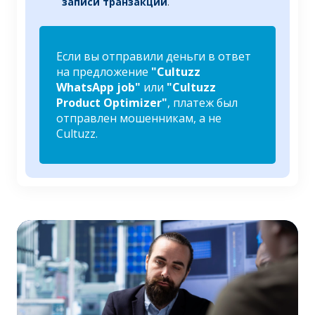
записи транзакций
.
Если вы отправили деньги в ответ
на предложение
"Cultuzz
WhatsApp job"
или
"Cultuzz
Product Optimizer"
, платеж был
отправлен мошенникам, а не
Cultuzz.