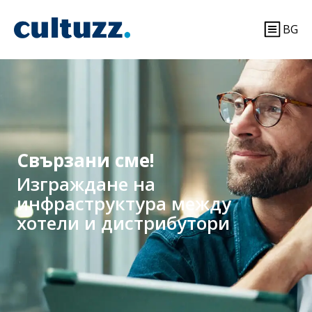
BG
Свързани сме!
Изграждане на
инфраструктура между
хотели и дистрибутори