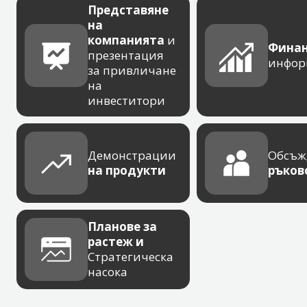
Представяне
на
компанията
и
Финан
презентация
инфор
за привличане
на
инвеститори
Демонстрации
Обсъж
на продукти
ръков
Планове за
растеж и
Стратегическа
насока