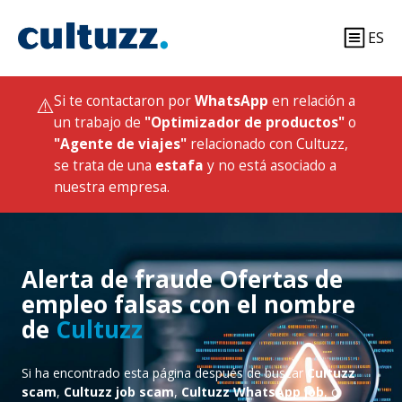
ES
⚠️
Si te contactaron por
WhatsApp
en relación a
un trabajo de
"Optimizador de productos"
o
"Agente de viajes"
relacionado con Cultuzz,
se trata de una
estafa
y no está asociado a
nuestra empresa.
Alerta de fraude Ofertas de
empleo falsas con el nombre
de
Cultuzz
Si ha encontrado esta página después de buscar
Cultuzz
scam
,
Cultuzz job scam
,
Cultuzz WhatsApp job
, o