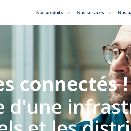
Nos produits
Nos services
Nos p
 connectés !
e d'une infras
els et les dist