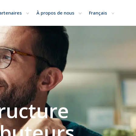
artenaires
À propos de nous
Français
tructure
ributeurs