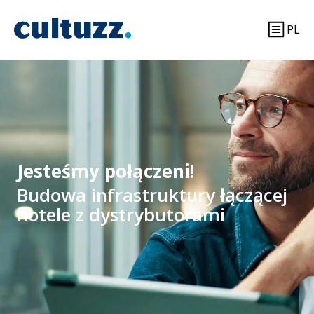
PL
Jesteśmy połączeni!
Budowa infrastruktury łączącej
hotele z dystrybutorami