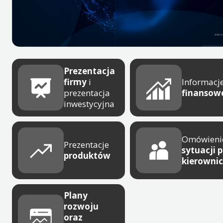
Prezentacja
firmy
i
Informacj
prezentacja
finansow
inwestycyjna
Omówieni
Prezentacje
sytuacji 
produktów
kierowni
Plany
rozwoju
oraz