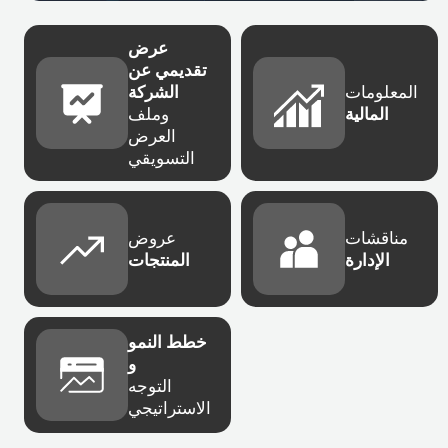
عرض
تقديمي عن
المعلومات
الشركة
المالية
وملف
العرض
التسويقي
مناقشات
عروض
الإدارة
المنتجات
خطط النمو
و
التوجه
الاستراتيجي