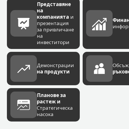
Представяне
на
компанията
и
Финан
презентация
инфор
за привличане
на
инвеститори
Демонстрации
Обсъж
на продукти
ръков
Планове за
растеж и
Стратегическа
насока