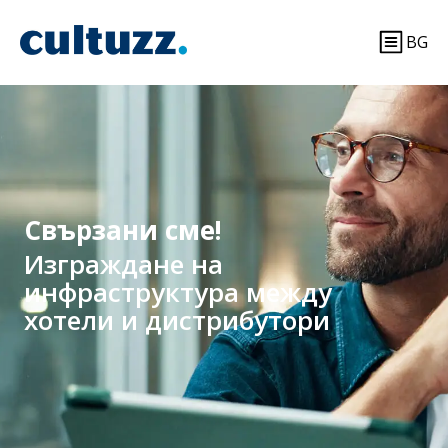
BG
Свързани сме!
Изграждане на
инфраструктура между
хотели и дистрибутори