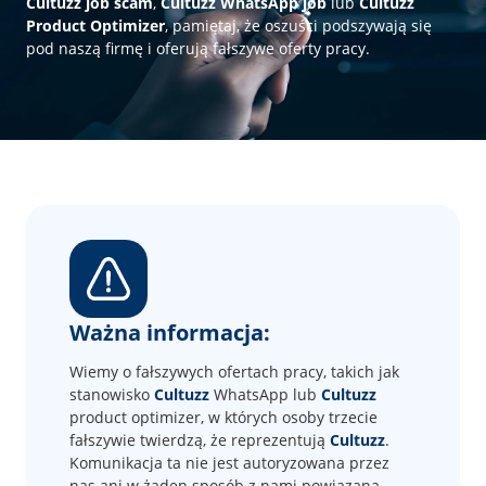
Cultuzz job scam
,
Cultuzz WhatsApp job
lub
Cultuzz
Product Optimizer
, pamiętaj, że oszuści podszywają się
pod naszą firmę i oferują fałszywe oferty pracy.
Ważna informacja:
Wiemy o fałszywych ofertach pracy, takich jak
stanowisko
Cultuzz
WhatsApp lub
Cultuzz
product optimizer, w których osoby trzecie
fałszywie twierdzą, że reprezentują
Cultuzz
.
Komunikacja ta nie jest autoryzowana przez
nas ani w żaden sposób z nami powiązana.