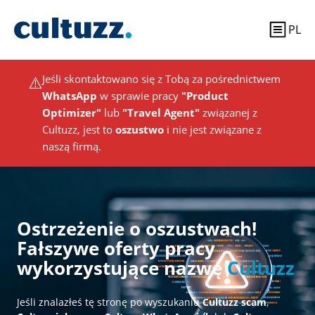
PL
⚠️
Jeśli skontaktowano się z Tobą za pośrednictwem
WhatsApp
w sprawie pracy
"Product
Optimizer"
lub
"Travel Agent"
związanej z
Cultuzz, jest to
oszustwo
i nie jest związane z
naszą firmą.
Ostrzeżenie o oszustwach!
Fałszywe oferty pracy
wykorzystujące nazwę
Cultuzz
Jeśli znalazłeś tę stronę po wyszukaniu
Cultuzz scam
,