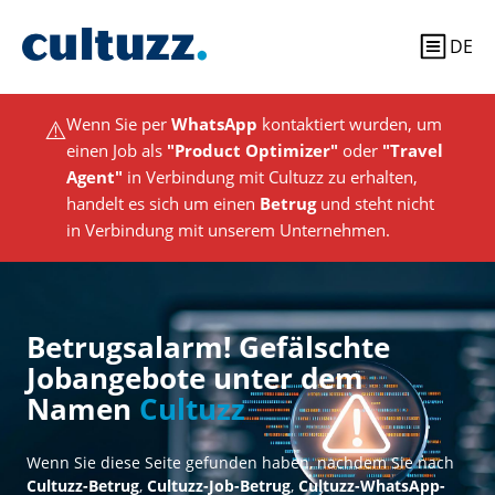
DE
⚠️
Wenn Sie per
WhatsApp
kontaktiert wurden, um
einen Job als
"Product Optimizer"
oder
"Travel
Agent"
in Verbindung mit Cultuzz zu erhalten,
handelt es sich um einen
Betrug
und steht nicht
in Verbindung mit unserem Unternehmen.
Betrugsalarm! Gefälschte
Jobangebote unter dem
Namen
Cultuzz
Wenn Sie diese Seite gefunden haben, nachdem Sie nach
Cultuzz-Betrug
,
Cultuzz-Job-Betrug
,
Cultuzz-WhatsApp-