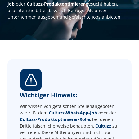
Job
oder
Cultuzz-Produktoptimierer
gesucht haben,
beachten Sie bitte, dass sich Betrüger als unser
Unternehmen ausgeben und gefälschte Jobs anbieten.
Wichtiger Hinweis:
Wir wissen von gefälschten Stellenangeboten,
wie z. B. dem
Cultuzz-WhatsApp-Job
oder der
Cultuzz-Produktoptimierer-Rolle
, bei denen
Dritte fälschlicherweise behaupten,
Cultuzz
zu
vertreten. Diese Mitteilungen sind nicht von
uns autorisiert oder in irgendeiner Weise mit