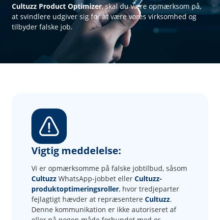
Cultuzz Product Optimizer
, skal du være opmærksom på,
at svindlere udgiver sig for at være vores virksomhed og
tilbyder falske job.
Vigtig meddelelse:
Vi er opmærksomme på falske jobtilbud, såsom
Cultuzz
WhatsApp-jobbet eller
Cultuzz-
produktoptimeringsroller
, hvor tredjeparter
fejlagtigt hævder at repræsentere
Cultuzz
.
Denne kommunikation er ikke autoriseret af
eller på nogen måde forbundet med os.