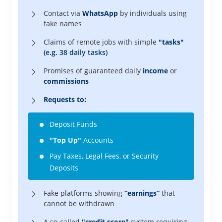
Contact via
WhatsApp
by individuals using
fake names
Claims of remote jobs with simple
"tasks"
(e.g. 38 daily tasks)
Promises of guaranteed daily
income
or
commissions
Requests to:
Deposit Funds
"Top Up"
Accounts
Pay Taxes, Legal Fees, or Security
Deposits
Fake platforms showing
“earnings”
that
cannot be withdrawn
A so-called
"credit score"
system requiring