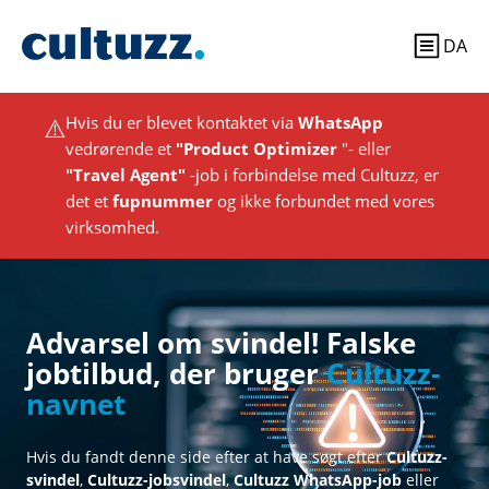
DA
⚠️
Hvis du er blevet kontaktet via
WhatsApp
vedrørende et
"Product Optimizer
"- eller
"Travel Agent"
-job i forbindelse med Cultuzz, er
det et
fupnummer
og ikke forbundet med vores
virksomhed.
Advarsel om svindel! Falske
jobtilbud, der bruger
Cultuzz-
navnet
Hvis du fandt denne side efter at have søgt efter
Cultuzz-
svindel
,
Cultuzz-jobsvindel
,
Cultuzz WhatsApp-job
eller